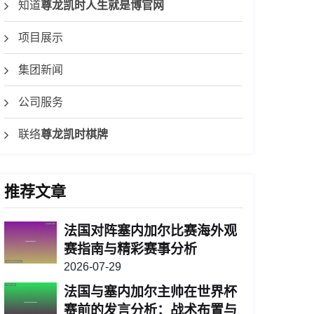
知道
尊龙凯时人生就是博官网
项目展示
集团新闻
公司服务
联络
尊龙凯时棋牌
推荐文章
法国对阵塞内加尔比赛海外观
赛指南与精彩赛事分析
2026-07-29
法国与塞内加尔主帅在世界杯
赛前的发言分析：战术布置与