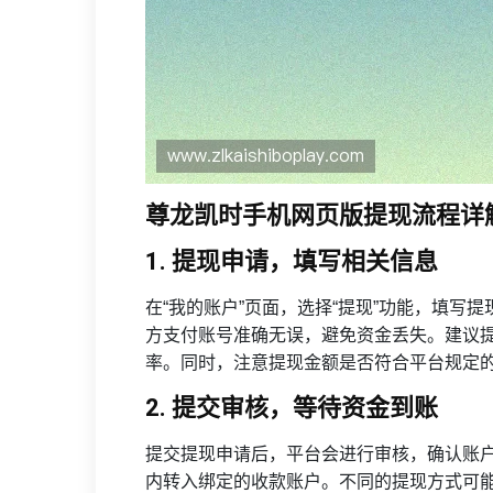
尊龙凯时手机网页版提现流程详
1. 提现申请，填写相关信息
在“我的账户”页面，选择“提现”功能，填写
方支付账号准确无误，避免资金丢失。建议
率。同时，注意提现金额是否符合平台规定
2. 提交审核，等待资金到账
提交提现申请后，平台会进行审核，确认账
内转入绑定的收款账户。不同的提现方式可