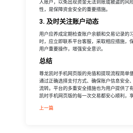
人账户，以免出现资金无法到账或被盗的风
性，是保障资金安全的重要措施。
3. 及时关注账户动态
用户应养成定期检查账户余额和交易记录的
时，应立即联系平台客服，采取相应措施，
用户重要操作，增强安全意识。
总结
尊龙凯时手机网页版的充值和提现流程简单
通过正确选择支付方式、确保账户信息安全
流转。平台的多重安全措施也为用户提供了
凯时手机网页版的每一次交易都安心顺利，
上一篇