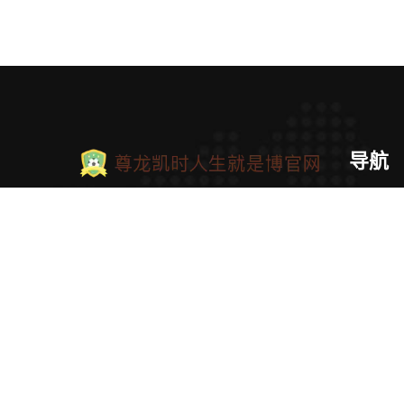
导航
知道
尊
尊龙凯时人生就是博官网|尊龙凯时棋
牌 - (中国)南平市尊龙凯时人生就是博
项目展
官网集团集团有限公司欢迎您，一起
集团新
来感受尊龙凯时登录入口带来的快
乐！欢迎来到尊龙凯时人生就是博官
公司服
网和我们一起体验尊龙凯时棋牌、尊
联络
尊
龙凯时电游官网最优质的在线服
务！！！