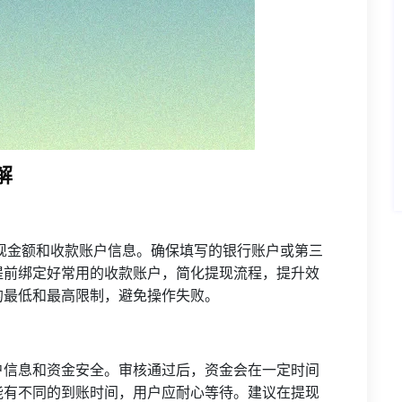
解
提现金额和收款账户信息。确保填写的银行账户或第三
提前绑定好常用的收款账户，简化提现流程，提升效
的最低和最高限制，避免操作失败。
户信息和资金安全。审核通过后，资金会在一定时间
能有不同的到账时间，用户应耐心等待。建议在提现