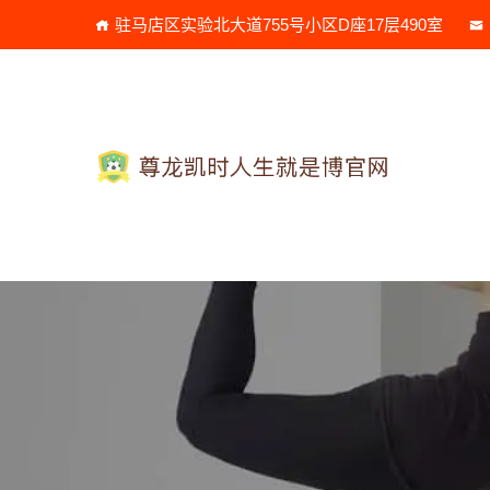
驻马店区实验北大道755号小区D座17层490室