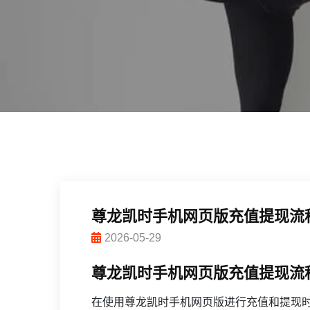
尊龙凯时手机网页版充值提现流
2026-05-29
尊龙凯时手机网页版充值提现流
在使用尊龙凯时手机网页版进行充值和提现