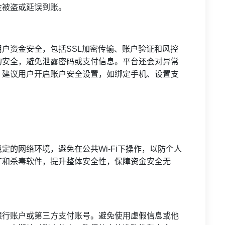
金被盗或延误到账。
户资金安全，包括SSL加密传输、账户验证和风控
的安全，避免泄露密码或支付信息。平台还会对异常
。建议用户开启账户安全设置，如绑定手机、设置支
定的网络环境，避免在公共Wi-Fi下操作，以防个人
丁和杀毒软件，提升整体安全性，保障资金安全无
银行账户或第三方支付账号。避免使用虚假信息或他